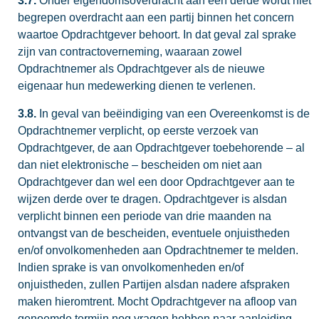
3.7.
Onder eigendomsoverdracht aan een derde wordt niet
begrepen overdracht aan een partij binnen het concern
waartoe Opdrachtgever behoort. In dat geval zal sprake
zijn van contractoverneming, waaraan zowel
Opdrachtnemer als Opdrachtgever als de nieuwe
eigenaar hun medewerking dienen te verlenen.
3.8.
In geval van beëindiging van een Overeenkomst is de
Opdrachtnemer verplicht, op eerste verzoek van
Opdrachtgever, de aan Opdrachtgever toebehorende – al
dan niet elektronische – bescheiden om niet aan
Opdrachtgever dan wel een door Opdrachtgever aan te
wijzen derde over te dragen. Opdrachtgever is alsdan
verplicht binnen een periode van drie maanden na
ontvangst van de bescheiden, eventuele onjuistheden
en/of onvolkomenheden aan Opdrachtnemer te melden.
Indien sprake is van onvolkomenheden en/of
onjuistheden, zullen Partijen alsdan nadere afspraken
maken hieromtrent. Mocht Opdrachtgever na afloop van
genoemde termijn nog vragen hebben naar aanleiding